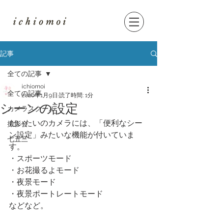
記事
全ての記事
ichiomoi
全ての記事
2020年1月9日
読了時間: 1分
シーンの設定
カメラスクール
だいたいのカメラには、「便利なシー
撮影会
ン設定」みたいな機能が付いていま
七五三
す。
・スポーツモード
・お花撮るよモード
・夜景モード
・夜景ポートレートモード
などなど。