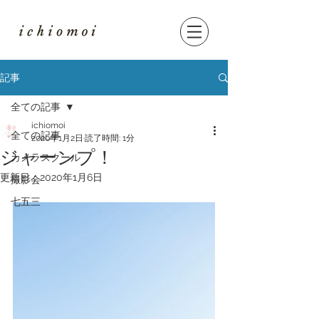
記事
全ての記事
ichiomoi
全ての記事
2020年1月2日
読了時間: 1分
ジャーンプ！
カメラスクール
更新日：
2020年1月6日
撮影会
七五三