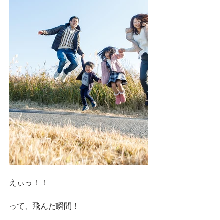
えぃっ！！
って、飛んだ瞬間！