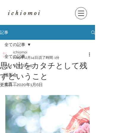
記事
全ての記事
ichiomoi
全ての記事
2019年12月14日
読了時間: 1分
思い出をカタチとして残
カメラスクール
すということ
撮影会
七五三
更新日：
2020年1月6日