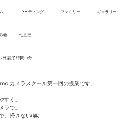
ム
ウェディング
ファミリー
ギャラリー
影会
七五三
月7日
読了時間: 1分
iomoiカメラスクール第一回の授業です。
やすく。
メラで。
、帰さない(笑)