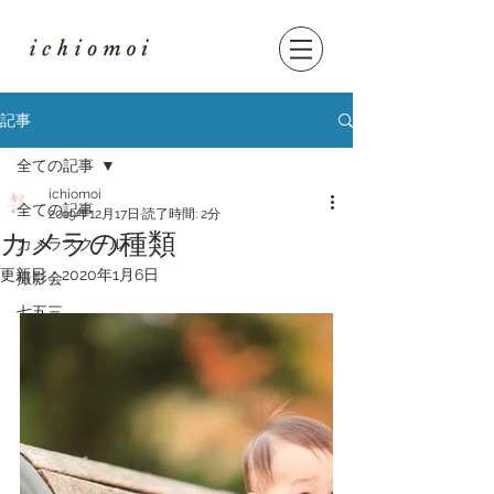
記事
全ての記事
ichiomoi
全ての記事
2019年12月17日
読了時間: 2分
カメラの種類
カメラスクール
更新日：
2020年1月6日
撮影会
七五三